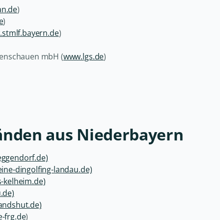
an.de
)
e
)
stmlf.bayern.de
)
rtenschauen mbH (
www.lgs.de
)
bänden aus Niederbayern
ggendorf.de)
ne-dingolfing-landau.de)
-kelheim.de)
.de)
andshut.de)
-frg.de
)