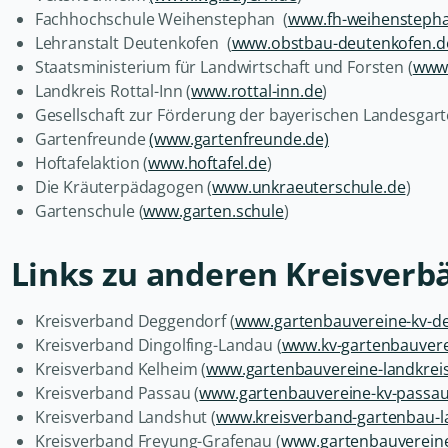
Fachhochschule Weihenstephan (
www.fh-weihensteph
Lehranstalt Deutenkofen (
www.obstbau-deutenkofen.d
Staatsministerium für Landwirtschaft und Forsten (
www.
Landkreis Rottal-Inn (
www.rottal-inn.de
)
Gesellschaft zur Förderung der bayerischen Landesga
Gartenfreunde
(www.gartenfreunde.de)
Hoftafelaktion (
www.hoftafel.de
)
Die Kräuterpädagogen (
www.unkraeuterschule.de
)
Gartenschule (
www.garten.schule
)
Links zu anderen Kreisver
Kreisverband Deggendorf (
www.gartenbauvereine-kv-de
Kreisverband Dingolfing-Landau (
www.kv-gartenbauverei
Kreisverband Kelheim (
www.gartenbauvereine-landkreis
Kreisverband Passau (
www.gartenbauvereine-kv-passau
Kreisverband Landshut (
www.kreisverband-gartenbau-l
Kreisverband Freyung-Grafenau (
www.gartenbauvereine