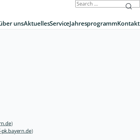
über uns
Aktuelles
Service
Jahresprogramm
Kontakt
rn.de
)
-pk.bayern.de
)