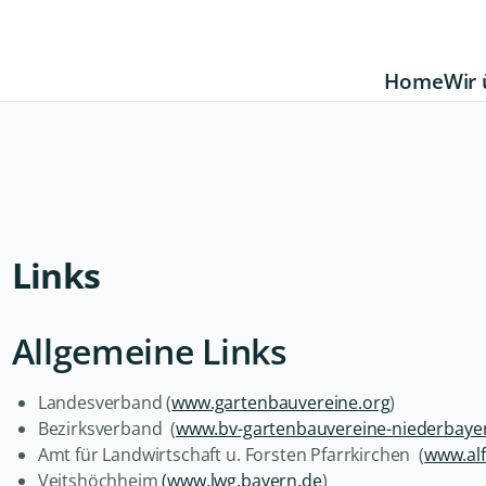
Home
Wir 
Links
Allgemeine Links
Landesverband (
www.gartenbauvereine.org
)
Bezirksverband (
www.bv-gartenbauvereine-niederbaye
Amt für Landwirtschaft u. Forsten Pfarrkirchen (
www.alf
Veitshöchheim
(www.lwg.bayern.de
)