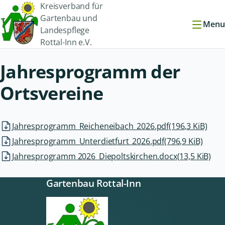
Kreisverband für
Gartenbau und
Menu
Landespflege
Rottal-Inn e.V.
Jahresprogramm der
Ortsvereine
Jahresprogramm_Reicheneibach_2026.pdf
(196,3 KiB)
Jahresprogramm_Unterdietfurt_2026.pdf
(796,9 KiB)
Jahresprogramm 2026_Diepoltskirchen.docx
(13,5 KiB)
Gartenbau Rottal-Inn