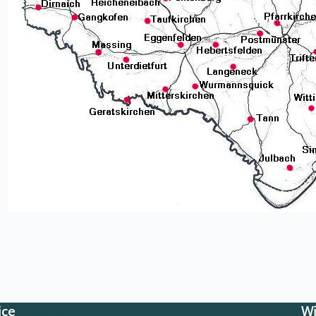
ice
Wi