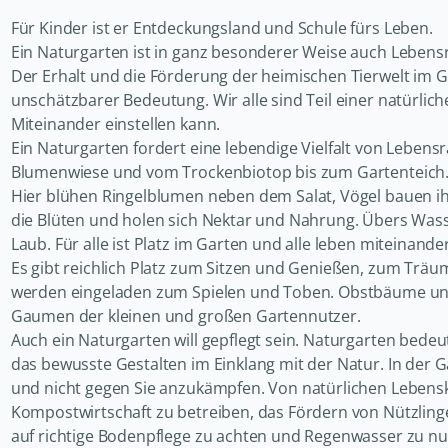
Für Kinder ist er Entdeckungsland und Schule fürs Leben.
Ein Naturgarten ist in ganz besonderer Weise auch Lebensr
Der Erhalt und die Förderung der heimischen Tierwelt im G
unschätzbarer Bedeutung. Wir alle sind Teil einer natürlic
Miteinander einstellen kann.
Ein Naturgarten fordert eine lebendige Vielfalt von Lebe
Blumenwiese und vom Trockenbiotop bis zum Gartenteich
Hier blühen Ringelblumen neben dem Salat, Vögel bauen ih
die Blüten und holen sich Nektar und Nahrung. Übers Wasse
Laub. Für alle ist Platz im Garten und alle leben miteinan
Es gibt reichlich Platz zum Sitzen und Genießen, zum Trä
werden eingeladen zum Spielen und Toben. Obstbäume un
Gaumen der kleinen und großen Gartennutzer.
Auch ein Naturgarten will gepflegt sein. Naturgarten bedeut
das bewusste Gestalten im Einklang mit der Natur. In der G
und nicht gegen Sie anzukämpfen. Von natürlichen Lebenskr
Kompostwirtschaft zu betreiben, das Fördern von Nützling
auf richtige Bodenpflege zu achten und Regenwasser zu nutz