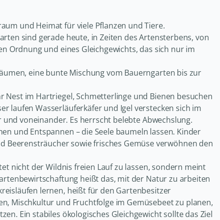
aum und Heimat für viele Pflanzen und Tiere.
arten sind gerade heute, in Zeiten des Artensterbens, von
hen Ordnung und eines Gleichgewichts, das sich nur im
nsräumen, eine bunte Mischung vom Bauerngarten bis zur
.
r Nest im Hartriegel, Schmetterlinge und Bienen besuchen
r laufen Wasserläuferkäfer und Igel verstecken sich im
der und voneinander. Es herrscht belebte Abwechslung.
umen und Entspannen – die Seele baumeln lassen. Kinder
d Beerensträucher sowie frisches Gemüse verwöhnen den
et nicht der Wildnis freien Lauf zu lassen, sondern meint
artenbewirtschaftung heißt das, mit der Natur zu arbeiten
eisläufen lernen, heißt für den Gartenbesitzer
en, Mischkultur und Fruchtfolge im Gemüsebeet zu planen,
en. Ein stabiles ökologisches Gleichgewicht sollte das Ziel