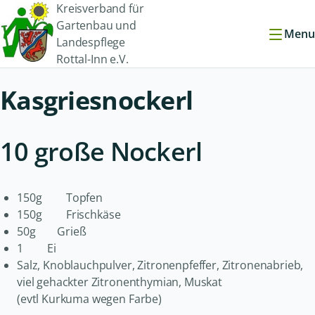
Kreisverband für
Gartenbau und
Menu
Landespflege
Rottal-Inn e.V.
Kasgriesnockerl
10 große Nockerl
150g Topfen
150g Frischkäse
50g Grieß
1 Ei
Salz, Knoblauchpulver, Zitronenpfeffer, Zitronenabrieb,
viel gehackter Zitronenthymian, Muskat
(evtl Kurkuma wegen Farbe)