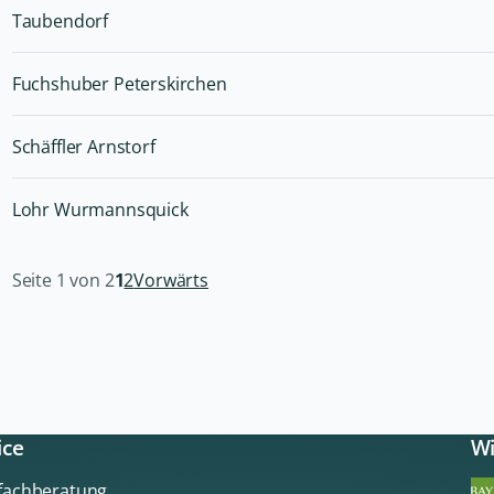
Taubendorf
Fuchshuber Peterskirchen
Schäffler Arnstorf
Lohr Wurmannsquick
Seite 1 von 2
1
2
Vorwärts
ice
Wi
sfachberatung