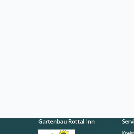
Gartenbau Rottal-Inn
Serv
Krei