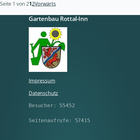
Seite 1 von 2
1
2
Vorwärts
Gartenbau Rottal-Inn
Impressum
Datenschutz
Besucher: 55452
Seitenaufrufe: 57415