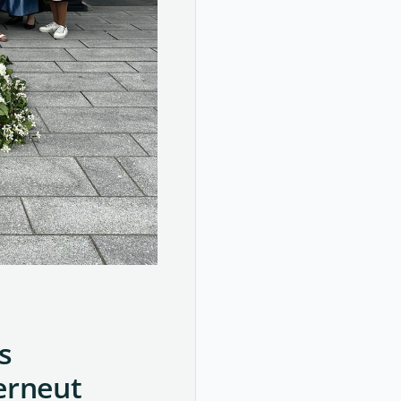
s
erneut