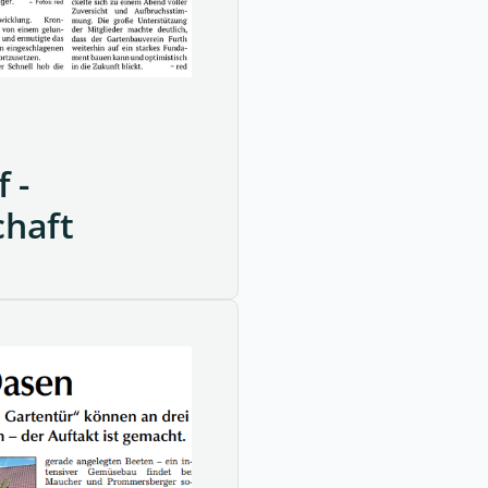
 -
chaft