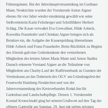
Führungsteam. Bei der Jahreshauptversammlung im Gasthaus
Maier, Neukirchen wurden der Vorsitzende Anton Aigner
ebenso für vier Jahre wieder einstimmig gewählt wie seine
Stellvertreterin Karin Felixberger und Schriftführer Herbert
Schlag. Die Kasse verwaltet Eva Gerwallner, Hilde Asbeck,
Roswitha Fraunhofer und Christian Aigner bringen sich als
Beisitzer ein, die Aufgabe der Kassenprüfung übernehmen
Hilde Asbeck und Franz Fraunhofer. Beim Rückblick zu Beginn
des Abends galt eine Gedenkminute den verstorbenen
Mitgliedern des letzten Jahres Maria Maier und Anton Stadler.
Danach erinnerte Vorstand Aigner an die Teilnahme von
Mitgliedern am Charity-Lauf der Raiffeisenbank zu Gunsten der
Vereinskasse,an das Dabeisein des OGV am Gründungsfest der
Feuerwehr Hainberg-Neukirchen und von der
Jahresversammlung des Kreisverbandes Rottal-Inn für
Gartenbau und Landschaftspflege. Dessen 1. Vorsitzender
Konrad Kronschnabl ging bei seinem Grußwort auf den Tag der
offenen Gartenfür am Sonntag, 29. Juni mit sieben privaten