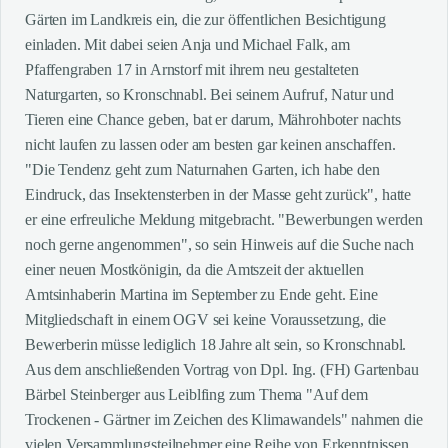
Gärten im Landkreis ein, die zur öffentlichen Besichtigung
einladen. Mit dabei seien Anja und Michael Falk, am
Pfaffengraben 17 in Arnstorf mit ihrem neu gestalteten
Naturgarten, so Kronschnabl. Bei seinem Aufruf, Natur und
Tieren eine Chance geben, bat er darum, Mährohboter nachts
nicht laufen zu lassen oder am besten gar keinen anschaffen.
"Die Tendenz geht zum Naturnahen Garten, ich habe den
Eindruck, das Insektensterben in der Masse geht zurück", hatte
er eine erfreuliche Meldung mitgebracht. "Bewerbungen werden
noch gerne angenommen", so sein Hinweis auf die Suche nach
einer neuen Mostkönigin, da die Amtszeit der aktuellen
Amtsinhaberin Martina im September zu Ende geht. Eine
Mitgliedschaft in einem OGV sei keine Voraussetzung, die
Bewerberin müsse lediglich 18 Jahre alt sein, so Kronschnabl.
Aus dem anschließenden Vortrag von Dpl. Ing. (FH) Gartenbau
Bärbel Steinberger aus Leiblfing zum Thema "Auf dem
Trockenen - Gärtner im Zeichen des Klimawandels" nahmen die
vielen Versammlungsteilnehmer eine Reihe von Erkenntnissen