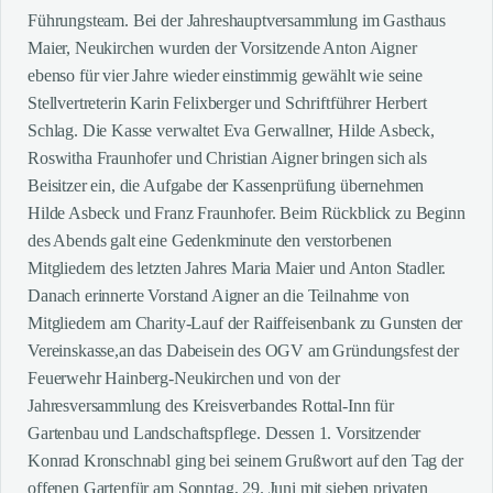
Führungsteam. Bei der Jahreshauptversammlung im Gasthaus
Maier, Neukirchen wurden der Vorsitzende Anton Aigner
ebenso für vier Jahre wieder einstimmig gewählt wie seine
Stellvertreterin Karin Felixberger und Schriftführer Herbert
Schlag. Die Kasse verwaltet Eva Gerwallner, Hilde Asbeck,
Roswitha Fraunhofer und Christian Aigner bringen sich als
Beisitzer ein, die Aufgabe der Kassenprüfung übernehmen
Hilde Asbeck und Franz Fraunhofer. Beim Rückblick zu Beginn
des Abends galt eine Gedenkminute den verstorbenen
Mitgliedern des letzten Jahres Maria Maier und Anton Stadler.
Danach erinnerte Vorstand Aigner an die Teilnahme von
Mitgliedern am Charity-Lauf der Raiffeisenbank zu Gunsten der
Vereinskasse,an das Dabeisein des OGV am Gründungsfest der
Feuerwehr Hainberg-Neukirchen und von der
Jahresversammlung des Kreisverbandes Rottal-Inn für
Gartenbau und Landschaftspflege. Dessen 1. Vorsitzender
Konrad Kronschnabl ging bei seinem Grußwort auf den Tag der
offenen Gartenfür am Sonntag, 29. Juni mit sieben privaten