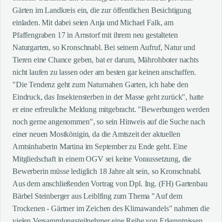
Gärten im Landkreis ein, die zur öffentlichen Besichtigung
einladen. Mit dabei seien Anja und Michael Falk, am
Pfaffengraben 17 in Arnstorf mit ihrem neu gestalteten
Naturgarten, so Kronschnabl. Bei seinem Aufruf, Natur und
Tieren eine Chance geben, bat er darum, Mährohboter nachts
nicht laufen zu lassen oder am besten gar keinen anschaffen.
"Die Tendenz geht zum Naturnahen Garten, ich habe den
Eindruck, das Insektensterben in der Masse geht zurück", hatte
er eine erfreuliche Meldung mitgebracht. "Bewerbungen werden
noch gerne angenommen", so sein Hinweis auf die Suche nach
einer neuen Mostkönigin, da die Amtszeit der aktuellen
Amtsinhaberin Martina im September zu Ende geht. Eine
Mitgliedschaft in einem OGV sei keine Voraussetzung, die
Bewerberin müsse lediglich 18 Jahre alt sein, so Kronschnabl.
Aus dem anschließenden Vortrag von Dpl. Ing. (FH) Gartenbau
Bärbel Steinberger aus Leiblfing zum Thema "Auf dem
Trockenen - Gärtner im Zeichen des Klimawandels" nahmen die
vielen Versammlungsteilnehmer eine Reihe von Erkenntnissen