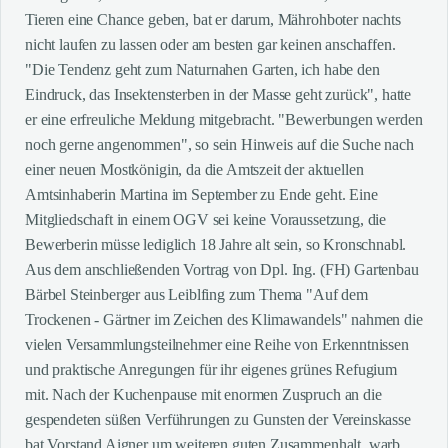
Tieren eine Chance geben, bat er darum, Mährohboter nachts
nicht laufen zu lassen oder am besten gar keinen anschaffen.
"Die Tendenz geht zum Naturnahen Garten, ich habe den
Eindruck, das Insektensterben in der Masse geht zurück", hatte
er eine erfreuliche Meldung mitgebracht. "Bewerbungen werden
noch gerne angenommen", so sein Hinweis auf die Suche nach
einer neuen Mostkönigin, da die Amtszeit der aktuellen
Amtsinhaberin Martina im September zu Ende geht. Eine
Mitgliedschaft in einem OGV sei keine Voraussetzung, die
Bewerberin müsse lediglich 18 Jahre alt sein, so Kronschnabl.
Aus dem anschließenden Vortrag von Dpl. Ing. (FH) Gartenbau
Bärbel Steinberger aus Leiblfing zum Thema "Auf dem
Trockenen - Gärtner im Zeichen des Klimawandels" nahmen die
vielen Versammlungsteilnehmer eine Reihe von Erkenntnissen
und praktische Anregungen für ihr eigenes grünes Refugium
mit. Nach der Kuchenpause mit enormen Zuspruch an die
gespendeten süßen Verführungen zu Gunsten der Vereinskasse
bat Vorstand Aigner um weiteren guten Zusammenhalt, warb