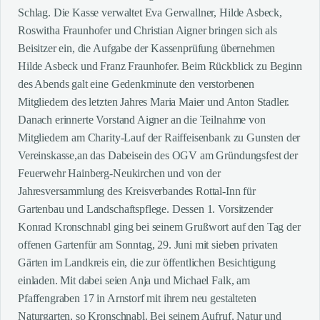
Schlag. Die Kasse verwaltet Eva Gerwallner, Hilde Asbeck,
Roswitha Fraunhofer und Christian Aigner bringen sich als
Beisitzer ein, die Aufgabe der Kassenprüfung übernehmen
Hilde Asbeck und Franz Fraunhofer. Beim Rückblick zu Beginn
des Abends galt eine Gedenkminute den verstorbenen
Mitgliedern des letzten Jahres Maria Maier und Anton Stadler.
Danach erinnerte Vorstand Aigner an die Teilnahme von
Mitgliedern am Charity-Lauf der Raiffeisenbank zu Gunsten der
Vereinskasse,an das Dabeisein des OGV am Gründungsfest der
Feuerwehr Hainberg-Neukirchen und von der
Jahresversammlung des Kreisverbandes Rottal-Inn für
Gartenbau und Landschaftspflege. Dessen 1. Vorsitzender
Konrad Kronschnabl ging bei seinem Grußwort auf den Tag der
offenen Gartenfür am Sonntag, 29. Juni mit sieben privaten
Gärten im Landkreis ein, die zur öffentlichen Besichtigung
einladen. Mit dabei seien Anja und Michael Falk, am
Pfaffengraben 17 in Arnstorf mit ihrem neu gestalteten
Naturgarten, so Kronschnabl. Bei seinem Aufruf, Natur und