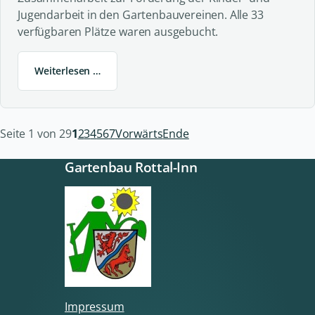
Jugendarbeit in den Gartenbauvereinen. Alle 33
verfügbaren Plätze waren ausgebucht.
Weiterlesen …
Seite 1 von 29
1
2
3
4
5
6
7
Vorwärts
Ende
Gartenbau Rottal-Inn
Impressum