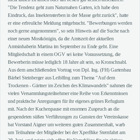
"Die Tendenz geht zum Naturnahen Garten, ich habe den
Eindruck, das Insektensterben in der Masse geht zurück", hatte
er eine erfreuliche Meldung mitgebracht. "Bewerbungen werden
noch gerne angenommen", so sein Hinweis auf die Suche nach
einer neuen Mostkönigin, da die Amtszeit der aktuellen
Amtsinhaberin Martina im September zu Ende geht. Eine
Mitgliedschaft in einem OGV sei keine Voraussetzung, die
Bewerberin müsse lediglich 18 Jahre alt sein, so Kronschnabl.
Aus dem anschließenden Vortrag von Dpl. Ing. (FH) Gartenbau
Bärbel Steinberger aus Leiblfing zum Thema "Auf dem
Trockenen - Gärtner im Zeichen des Klimawandels" nahmen die
vielen Versammlungsteilnehmer eine Reihe von Erkenntnissen
und praktische Anregungen für ihr eigenes grünes Refugium
mit. Nach der Kuchenpause mit enormen Zuspruch an die
gespendeten süßen Verführungen zu Gunsten der Vereinskasse
bat Vorstand Aigner um weiteren guten Zusammenhalt, warb
um Teilnahme der Mitglieder bei der XperBike Sternfahrt am