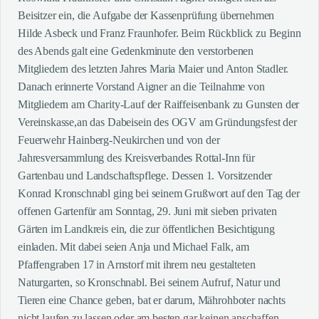
Beisitzer ein, die Aufgabe der Kassenprüfung übernehmen
Hilde Asbeck und Franz Fraunhofer. Beim Rückblick zu Beginn
des Abends galt eine Gedenkminute den verstorbenen
Mitgliedern des letzten Jahres Maria Maier und Anton Stadler.
Danach erinnerte Vorstand Aigner an die Teilnahme von
Mitgliedern am Charity-Lauf der Raiffeisenbank zu Gunsten der
Vereinskasse,an das Dabeisein des OGV am Gründungsfest der
Feuerwehr Hainberg-Neukirchen und von der
Jahresversammlung des Kreisverbandes Rottal-Inn für
Gartenbau und Landschaftspflege. Dessen 1. Vorsitzender
Konrad Kronschnabl ging bei seinem Grußwort auf den Tag der
offenen Gartenfür am Sonntag, 29. Juni mit sieben privaten
Gärten im Landkreis ein, die zur öffentlichen Besichtigung
einladen. Mit dabei seien Anja und Michael Falk, am
Pfaffengraben 17 in Arnstorf mit ihrem neu gestalteten
Naturgarten, so Kronschnabl. Bei seinem Aufruf, Natur und
Tieren eine Chance geben, bat er darum, Mährohboter nachts
nicht laufen zu lassen oder am besten gar keinen anschaffen.