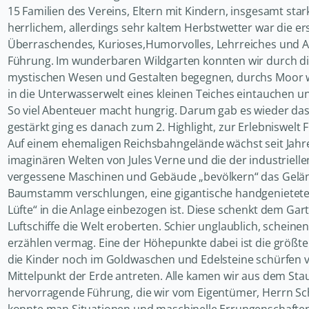
15 Familien des Vereins, Eltern mit Kindern, insgesamt sta
herrlichem, allerdings sehr kaltem Herbstwetter war die ers
Überraschendes, Kurioses,Humorvolles, Lehrreiches und Ab
Führung. Im wunderbaren Wildgarten konnten wir durch die
mystischen Wesen und Gestalten begegnen, durchs Moor
in die Unterwasserwelt eines kleinen Teiches eintauchen u
So viel Abenteuer macht hungrig. Darum gab es wieder das 
gestärkt ging es danach zum 2. Highlight, zur Erlebniswelt 
Auf einem ehemaligen Reichsbahngelände wächst seit Jahre
imaginären Welten von Jules Verne und die der industriel
vergessene Maschinen und Gebäude „bevölkern“ das Gelände 
Baumstamm verschlungen, eine gigantische handgenietete 
Lüfte“ in die Anlage einbezogen ist. Diese schenkt dem Garte
Luftschiffe die Welt eroberten. Schier unglaublich, scheinen
erzählen vermag. Eine der Höhepunkte dabei ist die größ
die Kinder noch im Goldwaschen und Edelsteine schürfen 
Mittelpunkt der Erde antreten. Alle kamen wir aus dem Sta
hervorragende Führung, die wir vom Eigentümer, Herrn 