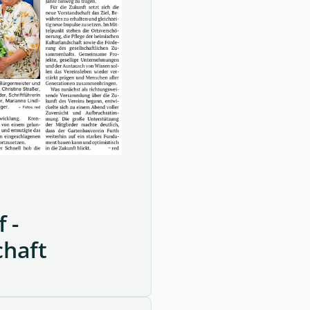
 -
chaft