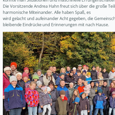
konnte man Situationen und maschinelle Errungenschaften
Die Vorsitzende Andrea Hahn freut sich über die große Tei
harmonische Miteinander. Alle haben Spaß, es
wird gelacht und aufeinander Acht gegeben, die Gemeinscha
bleibende Eindrücke und Erinnerungen mit nach Hause.