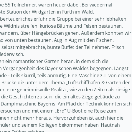
rke 55 Teilnehmer, waren heuer dabei. Bei wiedermal
te Station der Wildgarten in Furth im Wald.
enteuerliches erfuhr die Gruppe bei einer sehr lebhaften
 Wildnis streifen, kuriose Bäume und Felsen bestaunen,
 wandern, über Hängebrücken gehen. Außerdem konnten wir
nd von unten bestaunen. Aug in Aug mit den Fischen.
selbst mitgebrachte, bunte Buffet der Teilnehmer. Frisch
Flederwisch.
n ein romantischer Garten heran, in dem sich die
len Vergangenheit des Bayerischen Waldes begegnen. Längst
- Teils skurril, teils anmutig. Eine Maschine z.T. von einem
Brücke die unter dem Thema „Luftschiffhafen & Garten der
n eine geheimnisvolle Realität, wie zu den Zeiten als riesige
 die Geschichten zu sein, die ein altes Ziegelgebäude zu
te Dampfmaschine Bayerns. Am Pfad der Technik konnten sich
versuchen und mit einem „Erd“ U-Boot eine Reise zum
unen nicht mehr heraus. Hervorzuheben ist auch hier die
Schüler und seinem Kollegen bekommen haben. Hautnah