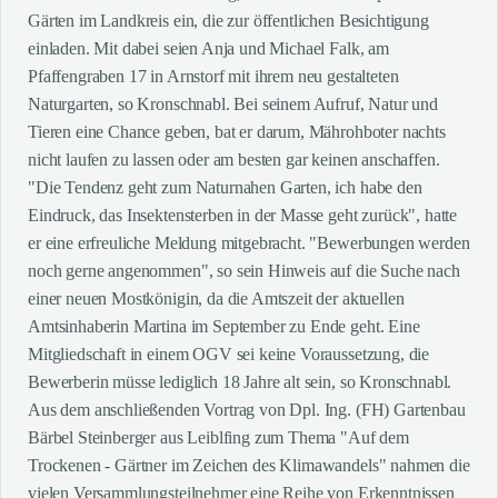
Gärten im Landkreis ein, die zur öffentlichen Besichtigung
einladen. Mit dabei seien Anja und Michael Falk, am
Pfaffengraben 17 in Arnstorf mit ihrem neu gestalteten
Naturgarten, so Kronschnabl. Bei seinem Aufruf, Natur und
Tieren eine Chance geben, bat er darum, Mährohboter nachts
nicht laufen zu lassen oder am besten gar keinen anschaffen.
"Die Tendenz geht zum Naturnahen Garten, ich habe den
Eindruck, das Insektensterben in der Masse geht zurück", hatte
er eine erfreuliche Meldung mitgebracht. "Bewerbungen werden
noch gerne angenommen", so sein Hinweis auf die Suche nach
einer neuen Mostkönigin, da die Amtszeit der aktuellen
Amtsinhaberin Martina im September zu Ende geht. Eine
Mitgliedschaft in einem OGV sei keine Voraussetzung, die
Bewerberin müsse lediglich 18 Jahre alt sein, so Kronschnabl.
Aus dem anschließenden Vortrag von Dpl. Ing. (FH) Gartenbau
Bärbel Steinberger aus Leiblfing zum Thema "Auf dem
Trockenen - Gärtner im Zeichen des Klimawandels" nahmen die
vielen Versammlungsteilnehmer eine Reihe von Erkenntnissen